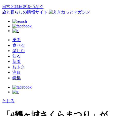
日常と非日常をつなぐ
旅と暮らしの情報サイト
乗る
食べる
楽しむ
知る
新着
おトク
注目
特集
とじる
「#鶴ヶ城さくらまつり」が