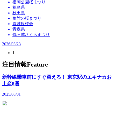
榴岡公園桜まつり
福島県
秋田県
角館の桜まつり
霞城観桜会
青森県
鶴ヶ城さくらまつり
2026/03/23
1
注目情報
Feature
新幹線乗車前にすぐ買える！ 東京駅のエキナカお
土産8選
2025/08/01