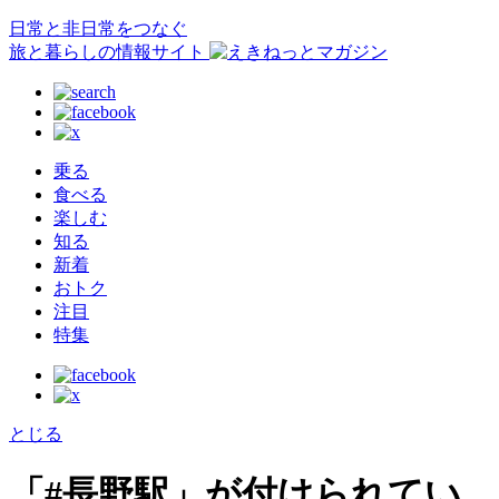
日常と非日常をつなぐ
旅と暮らしの情報サイト
乗る
食べる
楽しむ
知る
新着
おトク
注目
特集
とじる
「#長野駅」が付けられてい