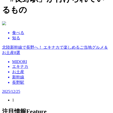
るもの
食べる
知る
北陸新幹線で長野へ！ エキナカで楽しめるご当地グルメ＆
お土産8選
MIDORI
エキナカ
お土産
新幹線
長野駅
2025/12/25
1
注目情報
Feature