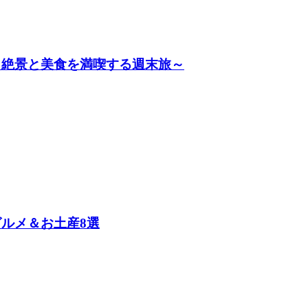
～絶景と美食を満喫する週末旅～
ルメ＆お土産8選