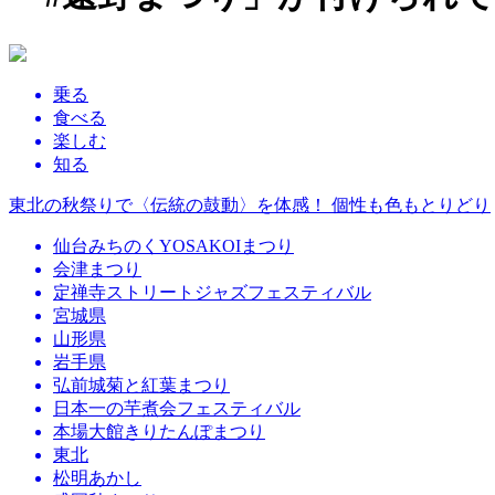
乗る
食べる
楽しむ
知る
東北の秋祭りで〈伝統の鼓動〉を体感！ 個性も色もとりどり
仙台みちのくYOSAKOIまつり
会津まつり
定禅寺ストリートジャズフェスティバル
宮城県
山形県
岩手県
弘前城菊と紅葉まつり
日本一の芋煮会フェスティバル
本場大館きりたんぽまつり
東北
松明あかし