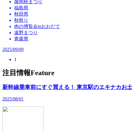
盛岡秋まつり
福島県
秋田県
秋祭り
肉の博覧会inおおだて
遠野まつり
青森県
2025/09/09
1
注目情報
Feature
新幹線乗車前にすぐ買える！ 東京駅のエキナカお土
2025/08/01