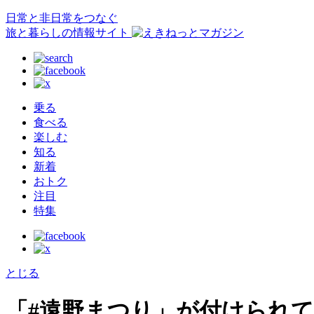
日常と非日常をつなぐ
旅と暮らしの情報サイト
乗る
食べる
楽しむ
知る
新着
おトク
注目
特集
とじる
「#遠野まつり」が付けられ