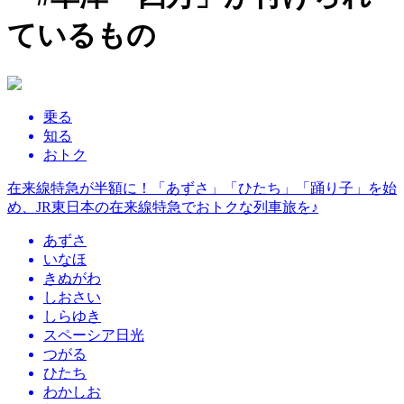
ているもの
乗る
知る
おトク
在来線特急が半額に！「あずさ」「ひたち」「踊り子」を始
め、JR東日本の在来線特急でおトクな列車旅を♪
あずさ
いなほ
きぬがわ
しおさい
しらゆき
スペーシア日光
つがる
ひたち
わかしお