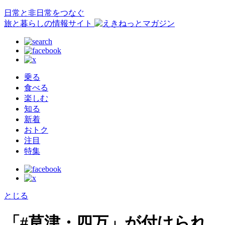
日常と非日常をつなぐ
旅と暮らしの情報サイト
乗る
食べる
楽しむ
知る
新着
おトク
注目
特集
とじる
「#草津・四万」が付けられ