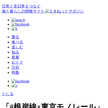
日常と非日常をつなぐ
旅と暮らしの情報サイト
乗る
食べる
楽しむ
知る
新着
おトク
注目
特集
とじる
「#根岸線×東京モノレール」