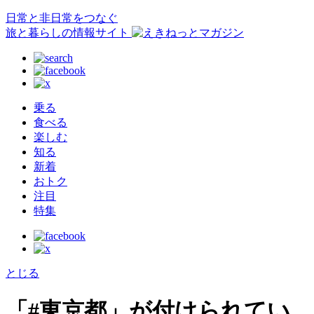
日常と非日常をつなぐ
旅と暮らしの情報サイト
乗る
食べる
楽しむ
知る
新着
おトク
注目
特集
とじる
「#東京都」が付けられてい