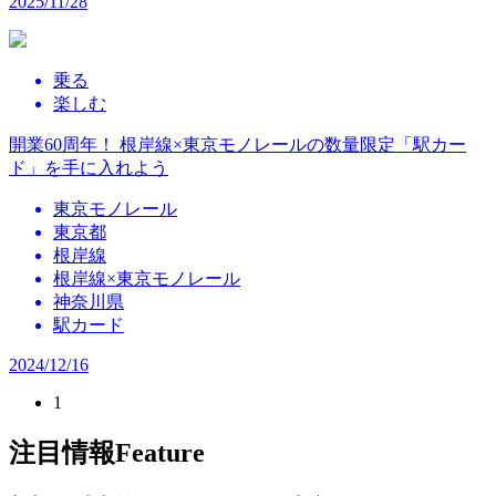
2025/11/28
乗る
楽しむ
開業60周年！ 根岸線×東京モノレールの数量限定「駅カー
ド」を手に入れよう
東京モノレール
東京都
根岸線
根岸線×東京モノレール
神奈川県
駅カード
2024/12/16
1
注目情報
Feature