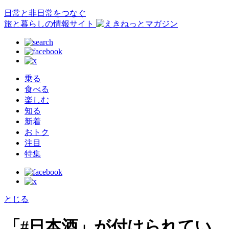
日常と非日常をつなぐ
旅と暮らしの情報サイト
乗る
食べる
楽しむ
知る
新着
おトク
注目
特集
とじる
「#日本酒」が付けられてい