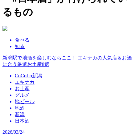
るもの
食べる
知る
新潟駅で地酒を楽しむならここ！ エキナカの人気店＆お酒
に合う厳選お土産8選
CoCoLo新潟
エキナカ
お土産
グルメ
地ビール
地酒
新潟
日本酒
2026/03/24