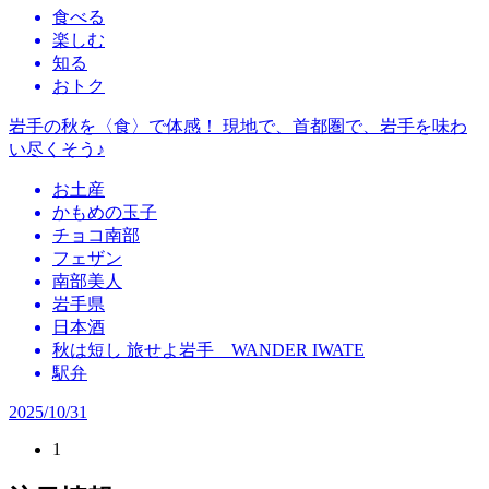
食べる
楽しむ
知る
おトク
岩手の秋を〈食〉で体感！ 現地で、首都圏で、岩手を味わ
い尽くそう♪
お土産
かもめの玉子
チョコ南部
フェザン
南部美人
岩手県
日本酒
秋は短し 旅せよ岩手 WANDER IWATE
駅弁
2025/10/31
1