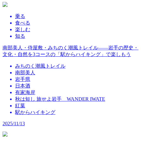
乗る
食べる
楽しむ
知る
南部美人・侍屋敷・みちのく潮風トレイル――岩手の歴史・
文化・自然を3コースの「駅からハイキング」で楽しもう
みちのく潮風トレイル
南部美人
岩手県
日本酒
有家海岸
秋は短し 旅せよ岩手 WANDER IWATE
紅葉
駅からハイキング
2025/11/13