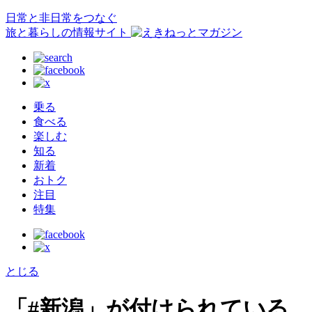
日常と非日常をつなぐ
旅と暮らしの情報サイト
乗る
食べる
楽しむ
知る
新着
おトク
注目
特集
とじる
「#新潟」が付けられている