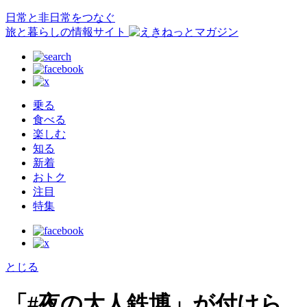
日常と非日常をつなぐ
旅と暮らしの情報サイト
乗る
食べる
楽しむ
知る
新着
おトク
注目
特集
とじる
「#夜の大人鉄博」が付けら