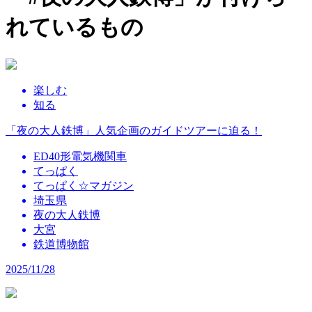
れているもの
楽しむ
知る
「夜の大人鉄博」人気企画のガイドツアーに迫る！
ED40形電気機関車
てっぱく
てっぱく☆マガジン
埼玉県
夜の大人鉄博
大宮
鉄道博物館
2025/11/28