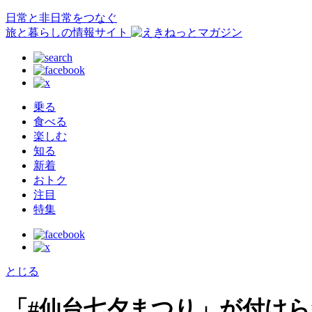
日常と非日常をつなぐ
旅と暮らしの情報サイト
乗る
食べる
楽しむ
知る
新着
おトク
注目
特集
とじる
「#仙台七夕まつり」が付け