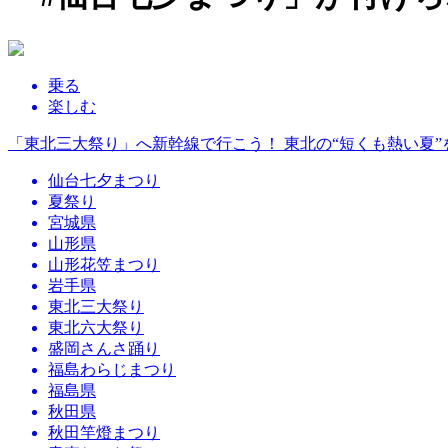
乗る
楽しむ
「東北三大祭り」へ新幹線で行こう！ 東北の“短くも熱い夏
仙台七夕まつり
夏祭り
宮城県
山形県
山形花笠まつり
岩手県
東北三大祭り
東北六大祭り
盛岡さんさ踊り
福島わらじまつり
福島県
秋田県
秋田竿燈まつり