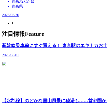
青森ねぶた祭
青森県
2025/06/30
1
注目情報
Feature
新幹線乗車前にすぐ買える！ 東京駅のエキナカお土
2025/08/01
【水郡線】のどかな里山風景に秘湯も……首都圏か