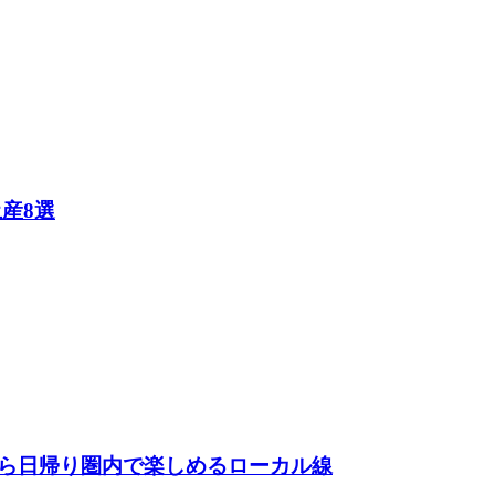
産8選
ら日帰り圏内で楽しめるローカル線