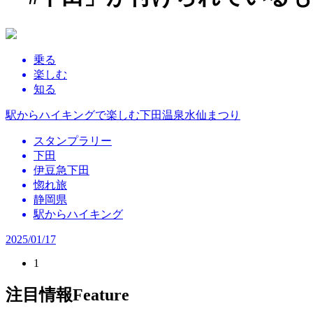
乗る
楽しむ
知る
駅からハイキングで楽しむ下田温泉水仙まつり
スタンプラリー
下田
伊豆急下田
惚れ旅
静岡県
駅からハイキング
2025/01/17
1
注目情報
Feature