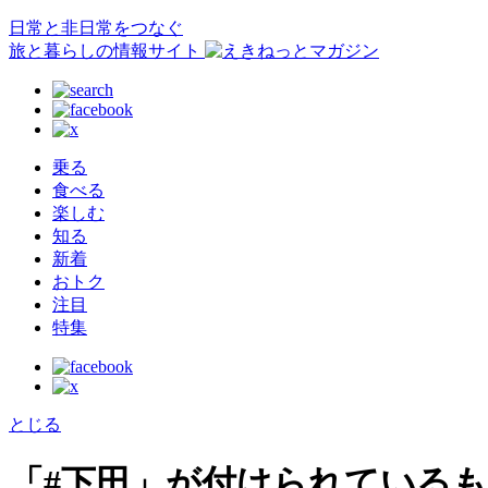
日常と非日常をつなぐ
旅と暮らしの情報サイト
乗る
食べる
楽しむ
知る
新着
おトク
注目
特集
とじる
「#下田」が付けられている