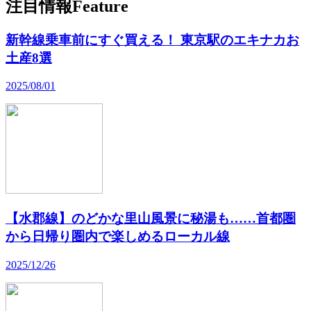
注目情報
Feature
新幹線乗車前にすぐ買える！ 東京駅のエキナカお
土産8選
2025/08/01
【水郡線】のどかな里山風景に秘湯も……首都圏
から日帰り圏内で楽しめるローカル線
2025/12/26